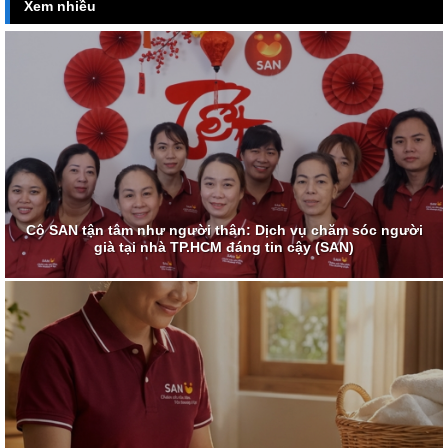
Xem nhiều
Cô SAN tận tâm như người thân: Dịch vụ chăm sóc người
già tại nhà TP.HCM đáng tin cậy (SAN)