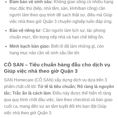
Đảm bảo vệ sinh sâu:
Không gian sống có nhiều hạng
mục đặc thù (bếp, nhà tắm, sàn, kính/ban công) cần
người làm theo quy trình để sạch thật sự, điều mà
Giúp
việc nhà theo giờ Quận 3
chuyên nghiệp luôn đáp ứng.
Bảo vệ riêng tư:
Cần người làm lịch sự, tác phong
chuẩn mực, tôn trọng nếp nhà và hạn chế tiếng ồn.
Minh bạch bàn giao:
Biết rõ đã làm những gì, còn
hạng mục nào cần vệ sinh sâu lần tới.
CÔ SAN – Tiêu chuẩn hàng đầu cho dịch vụ
Giúp việc nhà theo giờ Quận 3
SAN Homecare (CÔ SAN) xây dựng dịch vụ dựa trên 3
phẩm chất cốt lõi:
Tử tế là tiêu chuẩn; Rõ ràng là nguyên
tắc; Trắc ẩn là cách làm
. Điều này được thể hiện rõ ràng
qua quy trình chốt đầu việc, làm theo checklist và bàn giao
cuối ca, mang đến sự an tâm tuyệt đối khi bạn đặt
Giúp
việc nhà theo giờ Quận 3
.