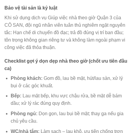
Bảo vệ tài sản là kỷ luật
Khi sử dụng dịch vụ
Giúp việc nhà theo giờ Quận 3
của
CÔ SAN, đội ngũ nhân viên tuân thủ nghiêm ngặt nguyên
tắc: Hạn chế di chuyển đồ đạc; trả đồ đúng vị trí ban đầu;
tôn trọng không gian riêng tư và không làm ngoài phạm vi
công việc đã thỏa thuận.
Checklist gợi ý dọn dẹp nhà theo giờ (chốt ưu tiên đầu
ca)
Phòng khách:
Gom đồ, lau bề mặt, hút/lau sàn, xử lý
bụi ở các góc khuất.
Bếp:
Lau mặt bếp, khu vực chậu rửa, bề mặt dễ bám
dầu; xử lý rác đúng quy định.
Phòng ngủ:
Dọn gọn, lau bụi bề mặt; thay ga nếu gia
chủ yêu cầu.
WC/nhà tắm:
Làm sạch – lau khô, ưu tiên chống trơn