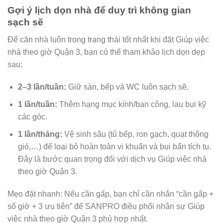
Gợi ý lịch dọn nhà để duy trì không gian
sạch sẽ
Để căn nhà luôn trong trạng thái tốt nhất khi đặt
Giúp việc
nhà theo giờ Quận 3
, bạn có thể tham khảo lịch dọn dẹp
sau:
2–3 lần/tuần:
Giữ sàn, bếp và WC luôn sạch sẽ.
1 lần/tuần:
Thêm hạng mục kính/ban công, lau bụi kỹ
các góc.
1 lần/tháng:
Vệ sinh sâu (tủ bếp, ron gạch, quạt thông
gió,…) để loại bỏ hoàn toàn vi khuẩn và bụi bẩn tích tụ.
Đây là bước quan trọng đối với dịch vụ
Giúp việc nhà
theo giờ Quận 3
.
Mẹo đặt nhanh: Nếu cần gấp, bạn chỉ cần nhắn “cần gấp +
số giờ + 3 ưu tiên” để SANPRO điều phối nhân sự
Giúp
việc nhà theo giờ Quận 3
phù hợp nhất.