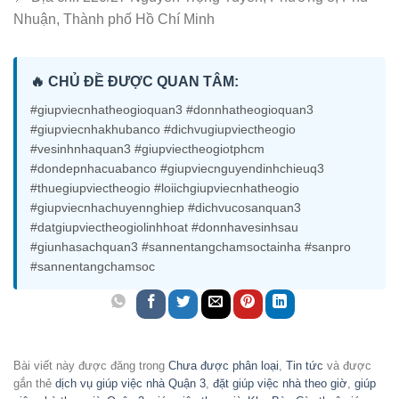
Nhuận, Thành phố Hồ Chí Minh
🔥 CHỦ ĐỀ ĐƯỢC QUAN TÂM:
#giupviecnhatheogioquan3 #donnhatheogioquan3
#giupviecnhakhubanco #dichvugiupviectheogio
#vesinhnhaquan3 #giupviectheogiotphcm
#dondepnhacuabanco #giupviecnguyendinhchieuq3
#thuegiupviectheogio #loiichgiupviecnhatheogio
#giupviecnhachuyennghiep #dichvucosanquan3
#datgiupviectheogiolinhhoat #donnhavesinhsau
#giunhasachquan3 #sannentangchamsoctainha #sanpro
#sannentangchamsoc
Bài viết này được đăng trong
Chưa được phân loại
,
Tin tức
và được
gắn thẻ
dịch vụ giúp việc nhà Quận 3
,
đặt giúp việc nhà theo giờ
,
giúp