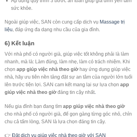
Áp dụng quy trình 3 bước an toàn giúp gia đình yên tâm
sức khỏe.
Ngoài giúp việc, SAN còn cung cấp dịch vụ
Massage trị
liệu
, đáp ứng đa dạng nhu cầu của gia đình.
6) Kết luận
Với nhà phố có người già, giúp việc tốt không phải là làm
nhanh, mà là: Làm đúng, làm nhẹ, làm có trách nhiệm. Khi
chọn
app giúp việc nhà theo giờ
hay ứng dụng giúp việc
nhà, hãy ưu tiên nền tảng đặt sự an tâm của người lớn tuổi
lên trước tiện lợi. SAN cam kết mang lại sự lựa chọn
app
giúp việc nhà theo giờ
đáng tin cậy nhất
.
Nếu gia đình bạn đang tìm
app giúp việc nhà theo giờ
cho nhà phố có người già, để gọn gàng từng góc nhỏ, chỉn
chu cả tấm lòng, SAN là lựa chọn đáng tin cậy.
👉
Đặt dịch vụ giúp việc nhà theo giờ với SAN