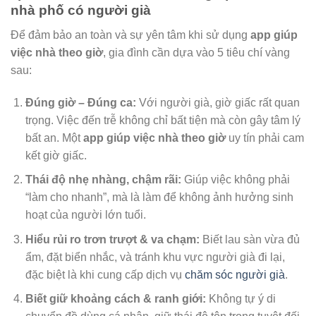
nhà phố có người già
Để đảm bảo an toàn và sự yên tâm khi sử dụng
app giúp
việc nhà theo giờ
, gia đình cần dựa vào 5 tiêu chí vàng
sau:
Đúng giờ – Đúng ca:
Với người già, giờ giấc rất quan
trọng. Việc đến trễ không chỉ bất tiện mà còn gây tâm lý
bất an. Một
app giúp việc nhà theo giờ
uy tín phải cam
kết giờ giấc.
Thái độ nhẹ nhàng, chậm rãi:
Giúp việc không phải
“làm cho nhanh”, mà là làm để không ảnh hưởng sinh
hoạt của người lớn tuổi.
Hiểu rủi ro trơn trượt & va chạm:
Biết lau sàn vừa đủ
ẩm, đặt biển nhắc, và tránh khu vực người già đi lại,
đặc biệt là khi cung cấp dịch vụ
chăm sóc người già
.
Biết giữ khoảng cách & ranh giới:
Không tự ý di