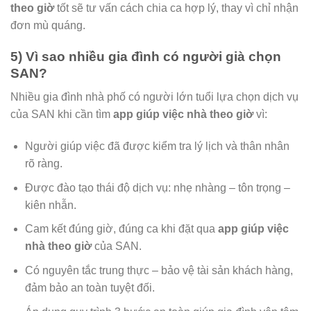
theo giờ
tốt sẽ tư vấn cách chia ca hợp lý, thay vì chỉ nhận
đơn mù quáng.
5) Vì sao nhiều gia đình có người già chọn
SAN?
Nhiều gia đình nhà phố có người lớn tuổi lựa chọn dịch vụ
của SAN khi cần tìm
app giúp việc nhà theo giờ
vì:
Người giúp việc đã được kiểm tra lý lịch và thân nhân
rõ ràng.
Được đào tạo thái độ dịch vụ: nhẹ nhàng – tôn trọng –
kiên nhẫn.
Cam kết đúng giờ, đúng ca khi đặt qua
app giúp việc
nhà theo giờ
của SAN.
Có nguyên tắc trung thực – bảo vệ tài sản khách hàng,
đảm bảo an toàn tuyệt đối.