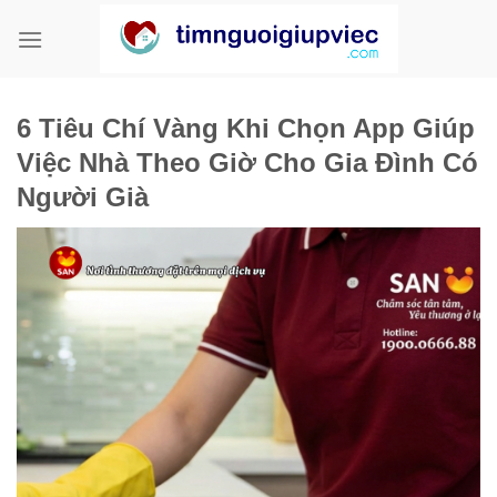
Bỏ
qua
nội
dung
6 Tiêu Chí Vàng Khi Chọn App Giúp
Việc Nhà Theo Giờ Cho Gia Đình Có
Người Già