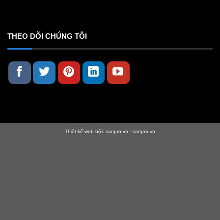
THEO DÕI CHÚNG TÔI
Thiết kế web bởi:
sanpro.vn
-
sanpro.vn