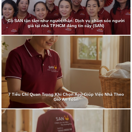
Cô SAN tận tâm như người thân: Dịch vụ chăm sóc người
già tại nhà TP.HCM đáng tin cậy (SAN)
7 Tiêu Chí Quan Trọng Khi Chọn App Giúp Việc Nhà Theo
Giờ An Toàn