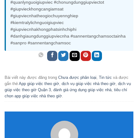
#quanlynguoigiupviec #chonungdunggiupviectot
#giupvieckhongcangiamsat
#giupviecnhatheogiochuyennghiep
#kiemtralylichnguoigiupviec
#giupviecnhakhongphatsinhchiphi
#danhgiaungdunggiupviecnha #sannentangchamsoctainha
#sanpro #sannentangchamsoc
Bài viết này được đăng trong
Chưa được phân loại
,
Tin tức
và được
gắn thẻ
App giúp việc theo giờ
,
dịch vụ giúp việc nhà theo giờ
,
dịch vụ
giúp việc theo giờ Quận 3
,
đánh giá ứng dụng giúp việc nhà
,
tiêu chí
chọn app giúp việc nhà theo giờ
.