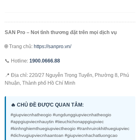
SAN Pro – Nơi tình thương đặt trên mọi dịch vụ
🌐 Trang chủ:
https://sanpro.vn/
📞 Hotline:
1900.0666.88
📍 Địa chỉ: 220/27 Nguyễn Trọng Tuyển, Phường 8, Phú
Nhuận, Thành phố Hồ Chí Minh
🔥 CHỦ ĐỀ ĐƯỢC QUAN TÂM:
#giupviecnhatheogio #ungdunggiupviecnhatheogio
#appgiupviecnhauytin #tieuchichonappgiupviec
#kinhnghiemthuegiupviectheogio #tranhruirokhithuegiupviec
#dichvugiupviecnhaantoan #giupviecnhachatluongcao