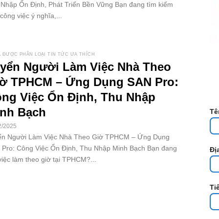
Nhập Ổn Định, Phát Triển Bền Vững Bạn đang tìm kiếm
công việc ý nghĩa,...
 ĐƯỢC PHÂN LOẠI TIN TỨC ƯA THÍCH
yển Người Làm Việc Nhà Theo
ờ TPHCM – Ứng Dụng SAN Pro:
ng Việc Ổn Định, Thu Nhập
nh Bạch
Tê
2/2025
ển Người Làm Việc Nhà Theo Giờ TPHCM – Ứng Dụng
Pro: Công Việc Ổn Định, Thu Nhập Minh Bạch Bạn đang
Đị
việc làm theo giờ tại TPHCM?...
Ti