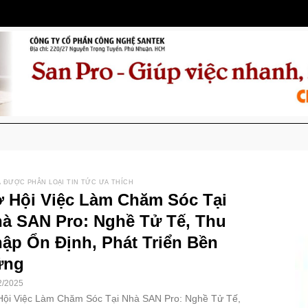
 ĐƯỢC PHÂN LOẠI TIN TỨC ƯA THÍCH
 Hội Việc Làm Chăm Sóc Tại
à SAN Pro: Nghề Tử Tế, Thu
ập Ổn Định, Phát Triển Bền
ững
2/2025
Hội Việc Làm Chăm Sóc Tại Nhà SAN Pro: Nghề Tử Tế,