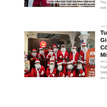
Thu 
một 
CHƯA
Tu
Gi
Cô
Mi
06/1
Tuy
SAN 
tìm 