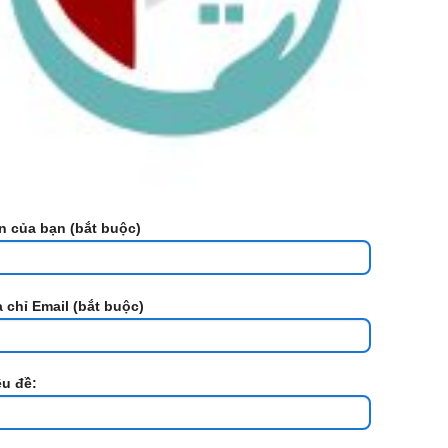
n của bạn (bắt buộc)
a chỉ Email (bắt buộc)
êu đề: