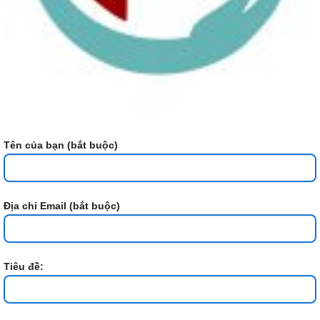
Tên của bạn (bắt buộc)
Địa chỉ Email (bắt buộc)
Tiêu đề: