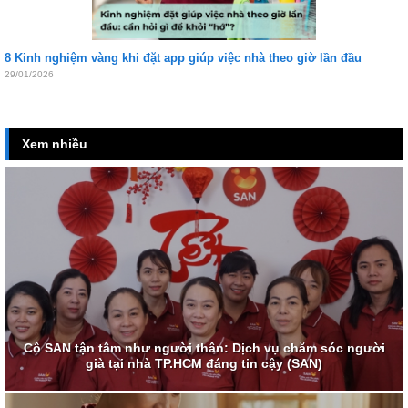
8 Kinh nghiệm vàng khi đặt app giúp việc nhà theo giờ lần đầu
29/01/2026
Xem nhiều
Cô SAN tận tâm như người thân: Dịch vụ chăm sóc người
già tại nhà TP.HCM đáng tin cậy (SAN)