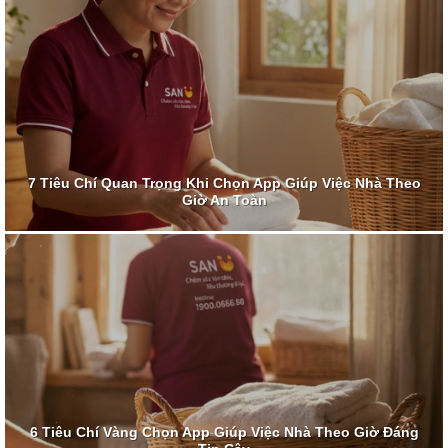
7 Tiêu Chí Quan Trọng Khi Chọn App Giúp Việc Nhà Theo
Giờ An Toàn
6 Tiêu Chí Vàng Chọn App Giúp Việc Nhà Theo Giờ Đáng