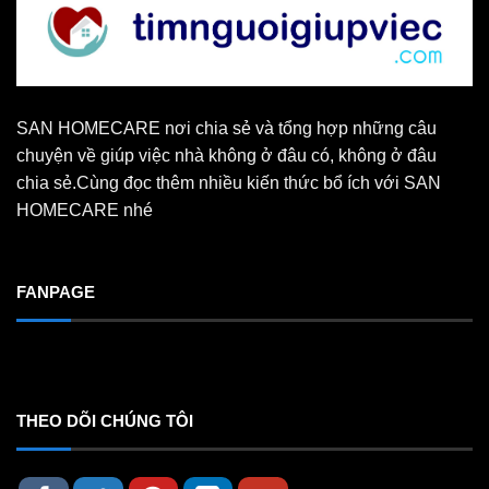
SAN HOMECARE nơi chia sẻ và tổng hợp những câu
chuyện về giúp việc nhà không ở đâu có, không ở đâu
chia sẻ.Cùng đọc thêm nhiều kiến thức bổ ích với SAN
HOMECARE nhé
FANPAGE
THEO DÕI CHÚNG TÔI