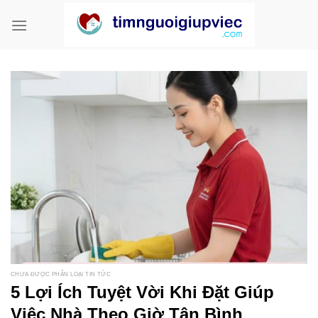
Bỏ
qua
nội
dung
CHƯA ĐƯỢC PHÂN LOẠI TIN TỨC
5 Lợi Ích Tuyệt Vời Khi Đặt Giúp
Việc Nhà Theo Giờ Tân Bình