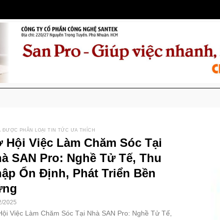
 ĐƯỢC PHÂN LOẠI TIN TỨC ƯA THÍCH
 Hội Việc Làm Chăm Sóc Tại
à SAN Pro: Nghề Tử Tế, Thu
ập Ổn Định, Phát Triển Bền
ững
2/2025
Hội Việc Làm Chăm Sóc Tại Nhà SAN Pro: Nghề Tử Tế,