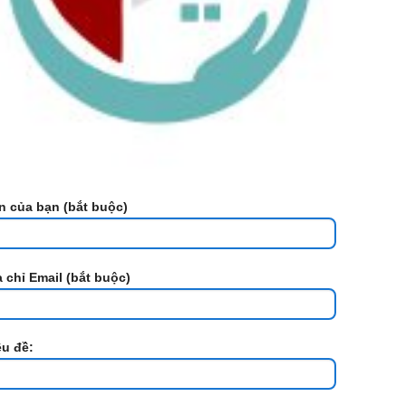
n của bạn (bắt buộc)
a chỉ Email (bắt buộc)
êu đề: