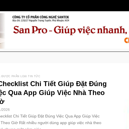
 ĐƯỢC PHÂN LOẠI TIN TỨC
Checklist Chi Tiết Giúp Đặt Đúng
ệc Qua App Giúp Việc Nhà Theo
iờ
1/2026
ecklist Chi Tiết Giúp Đặt Đúng Việc Qua App Giúp Việc
Theo Giờ Rất nhiều người dùng app giúp việc nhà theo