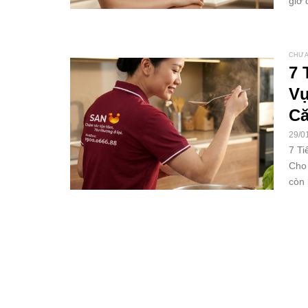
giờ 
CHƯA
7 
Vụ
Că
29/0
7 Ti
Cho 
còn l