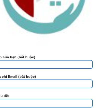
n của bạn (bắt buộc)
a chỉ Email (bắt buộc)
êu đề: