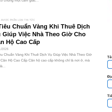
có chung một cảm giác...
 ĐƯỢC PHÂN LOẠI TIN TỨC
Tiêu Chuẩn Vàng Khi Thuê Dịch
 Giúp Việc Nhà Theo Giờ Cho
n Hộ Cao Cấp
1/2026
êu Chuẩn Vàng Khi Thuê Dịch Vụ Giúp Việc Nhà Theo Giờ
Tê
Căn Hộ Cao Cấp Căn hộ cao cấp không chỉ là nơi ở, mà
à...
Đị
Ti