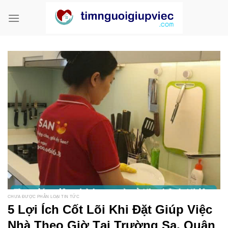
Bỏ
qua
nội
dung
CHƯA ĐƯỢC PHÂN LOẠI TIN TỨC
5 Lợi Ích Cốt Lõi Khi Đặt Giúp Việc
Nhà Theo Giờ Tại Trường Sa, Quận