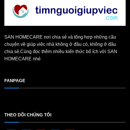
SAN HOMECARE nơi chia sẻ và tổng hợp những câu
chuyện về giúp việc nhà không ở đâu có, không ở đâu
chia sẻ.Cùng đọc thêm nhiều kiến thức bổ ích với SAN
HOMECARE nhé
FANPAGE
THEO DÕI CHÚNG TÔI