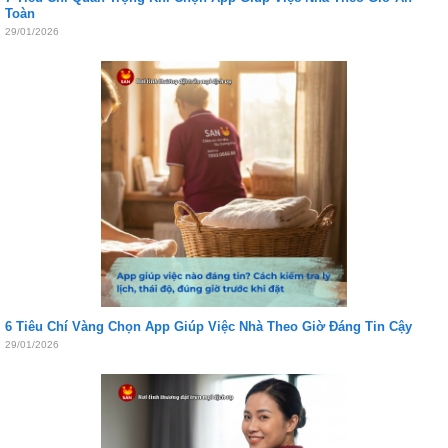
Toàn
29/01/2026
6 Tiêu Chí Vàng Chọn App Giúp Việc Nhà Theo Giờ Đáng Tin Cậy
29/01/2026