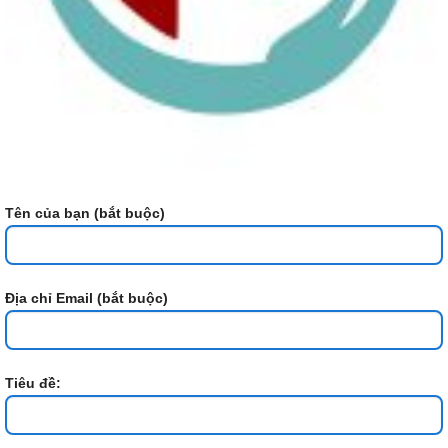
Tên của bạn (bắt buộc)
Địa chỉ Email (bắt buộc)
Tiêu đề: