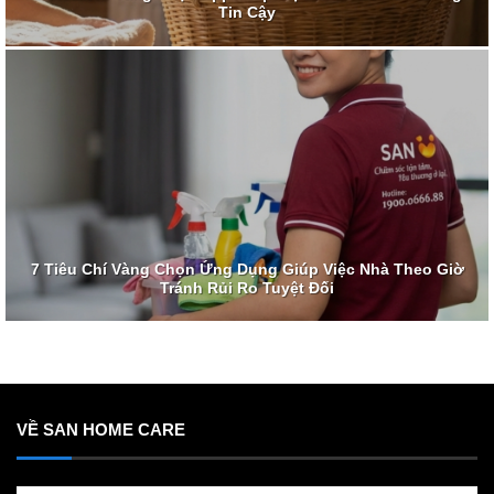
Tin Cậy
7 Tiêu Chí Vàng Chọn Ứng Dụng Giúp Việc Nhà Theo Giờ
Tránh Rủi Ro Tuyệt Đối
VỀ SAN HOME CARE