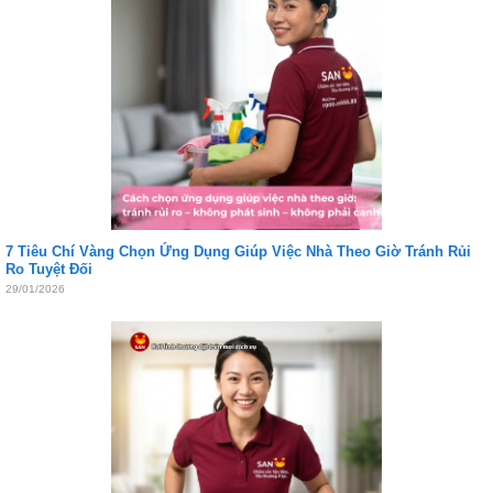
7 Tiêu Chí Vàng Chọn Ứng Dụng Giúp Việc Nhà Theo Giờ Tránh Rủi
Ro Tuyệt Đối
29/01/2026