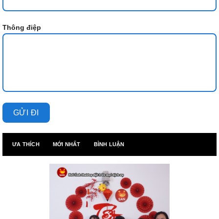
Thông điệp
ƯA THÍCH
MỚI NHẤT
BÌNH LUẬN