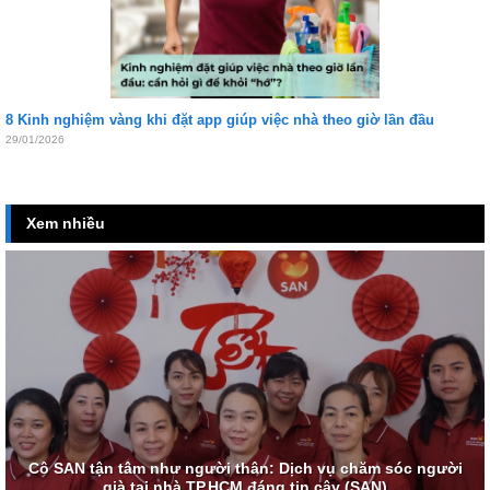
8 Kinh nghiệm vàng khi đặt app giúp việc nhà theo giờ lần đầu
29/01/2026
Xem nhiều
Cô SAN tận tâm như người thân: Dịch vụ chăm sóc người
già tại nhà TP.HCM đáng tin cậy (SAN)