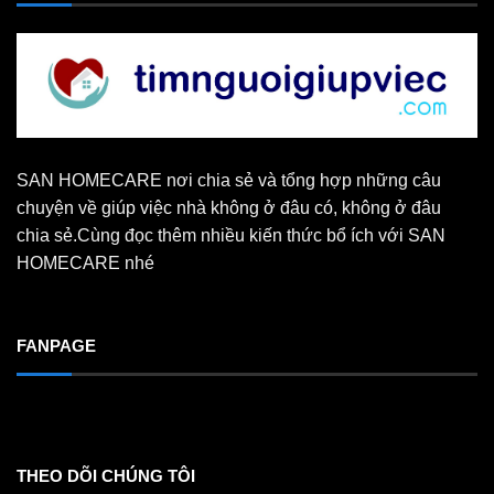
SAN HOMECARE nơi chia sẻ và tổng hợp những câu
chuyện về giúp việc nhà không ở đâu có, không ở đâu
chia sẻ.Cùng đọc thêm nhiều kiến thức bổ ích với SAN
HOMECARE nhé
FANPAGE
THEO DÕI CHÚNG TÔI