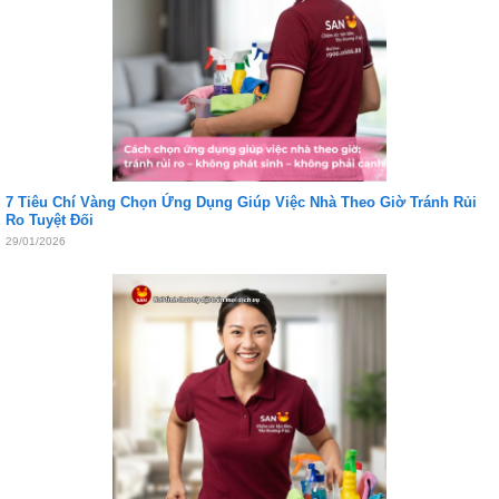
7 Tiêu Chí Vàng Chọn Ứng Dụng Giúp Việc Nhà Theo Giờ Tránh Rủi
Ro Tuyệt Đối
29/01/2026