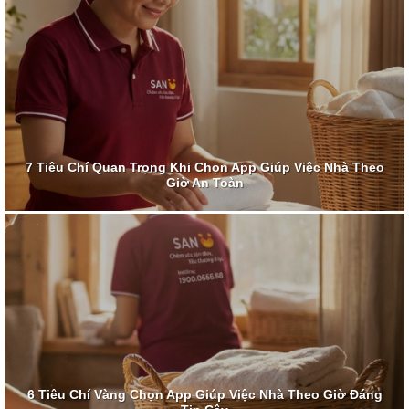
7 Tiêu Chí Quan Trọng Khi Chọn App Giúp Việc Nhà Theo
Giờ An Toàn
6 Tiêu Chí Vàng Chọn App Giúp Việc Nhà Theo Giờ Đáng