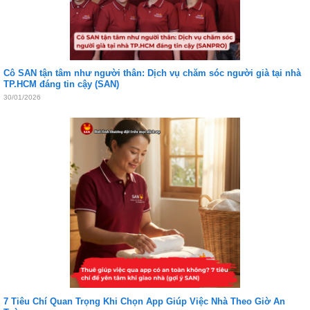
Cô SAN tận tâm như người thân: Dịch vụ chăm sóc người già tại nhà
TP.HCM đáng tin cậy (SAN)
30/01/2026
7 Tiêu Chí Quan Trọng Khi Chọn App Giúp Việc Nhà Theo Giờ An