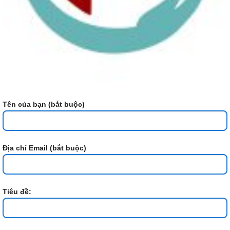
Tên của bạn (bắt buộc)
Địa chỉ Email (bắt buộc)
Tiêu đề: