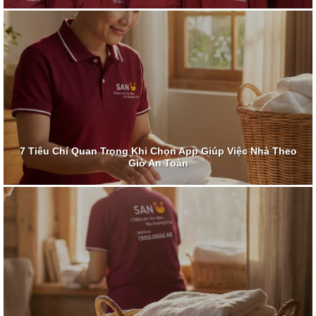
7 Tiêu Chí Quan Trọng Khi Chọn App Giúp Việc Nhà Theo
Giờ An Toàn