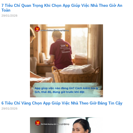
7 Tiêu Chí Quan Trọng Khi Chọn App Giúp Việc Nhà Theo Giờ An
Toàn
29/01/2026
6 Tiêu Chí Vàng Chọn App Giúp Việc Nhà Theo Giờ Đáng Tin Cậy
29/01/2026