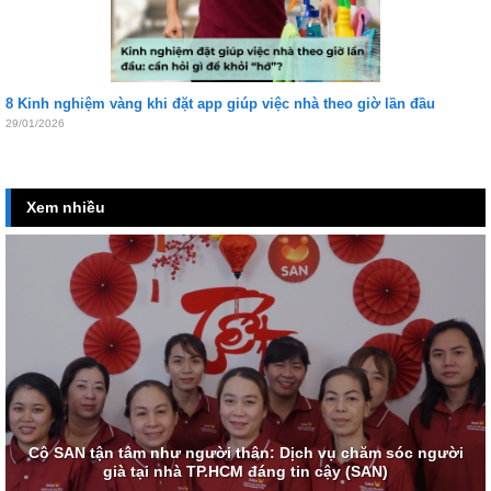
8 Kinh nghiệm vàng khi đặt app giúp việc nhà theo giờ lần đầu
29/01/2026
Xem nhiều
Cô SAN tận tâm như người thân: Dịch vụ chăm sóc người
già tại nhà TP.HCM đáng tin cậy (SAN)