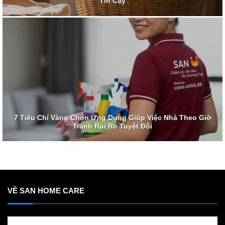
Tin Cậy
7 Tiêu Chí Vàng Chọn Ứng Dụng Giúp Việc Nhà Theo Giờ
Tránh Rủi Ro Tuyệt Đối
VỀ SAN HOME CARE