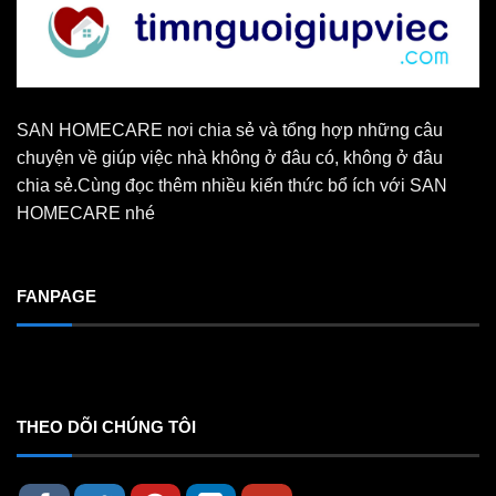
SAN HOMECARE nơi chia sẻ và tổng hợp những câu
chuyện về giúp việc nhà không ở đâu có, không ở đâu
chia sẻ.Cùng đọc thêm nhiều kiến thức bổ ích với SAN
HOMECARE nhé
FANPAGE
THEO DÕI CHÚNG TÔI