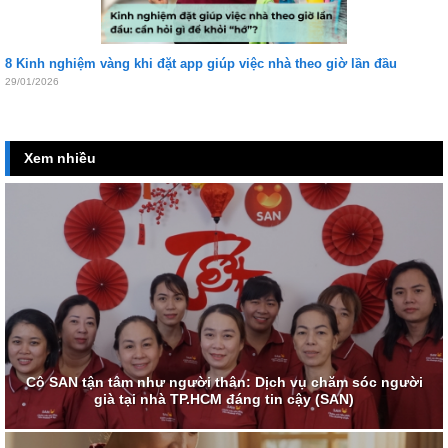
8 Kinh nghiệm vàng khi đặt app giúp việc nhà theo giờ lần đầu
29/01/2026
Xem nhiều
Cô SAN tận tâm như người thân: Dịch vụ chăm sóc người
già tại nhà TP.HCM đáng tin cậy (SAN)