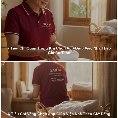
7 Tiêu Chí Quan Trọng Khi Chọn App Giúp Việc Nhà Theo
Giờ An Toàn
6 Tiêu Chí Vàng Chọn App Giúp Việc Nhà Theo Giờ Đáng