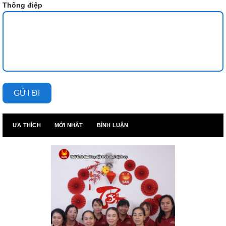
Thông điệp
ƯA THÍCH
MỚI NHẤT
BÌNH LUẬN