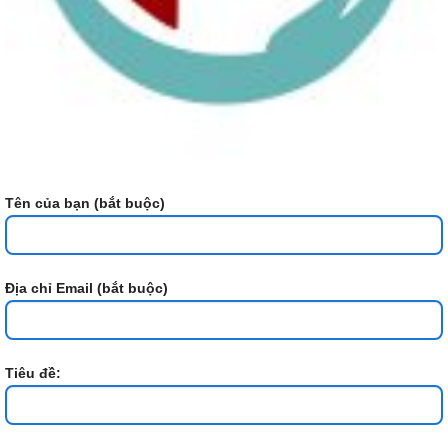
Tên của bạn (bắt buộc)
Địa chỉ Email (bắt buộc)
Tiêu đề: